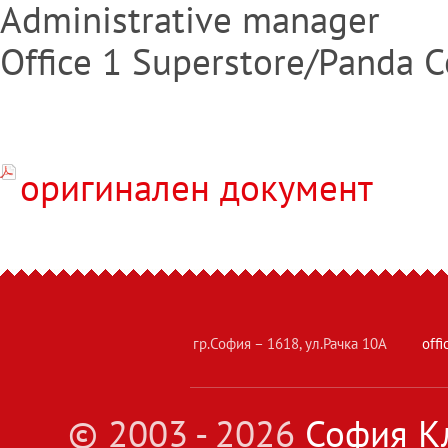
Administrative manager
Office 1 Superstore/Panda 
оригинален документ
гр.София – 1618, ул.Рачка 10А
off
© 2003 - 2026
София Кл