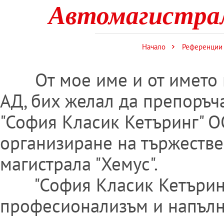
Автомагистрал
Начало
Референции
От мое име и от името на
АД, бих желал да препоръч
"София Класик Кетъринг" О
организиране на тържестве
магистрала "Хемус".
"София Класик Кетъринг"
професионализъм и напълн