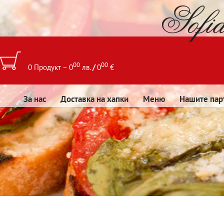
00
00
0 Продукт – 0
лв.
/
0
€
За нас
Доставка на хапки
Меню
Нашите пар