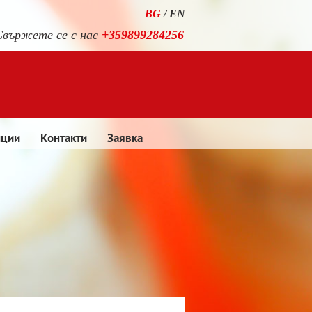
BG
/
EN
Свържете се с нас
+359899284256
нции
Контакти
Заявка