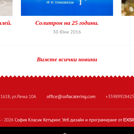
лей.
Солитрон на 25 години.
30 Юни 2016
Вижте всички новини
 1618, ул.Рачка 10А
office@sofiacatering.com
+3598992842
 - 2026
София Класик Кетъринг.
Уеб дизайн и програмиране от