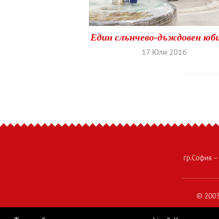
Един слънчево-дъждовен юби
17 Юли 2016
гр.София –
© 2003