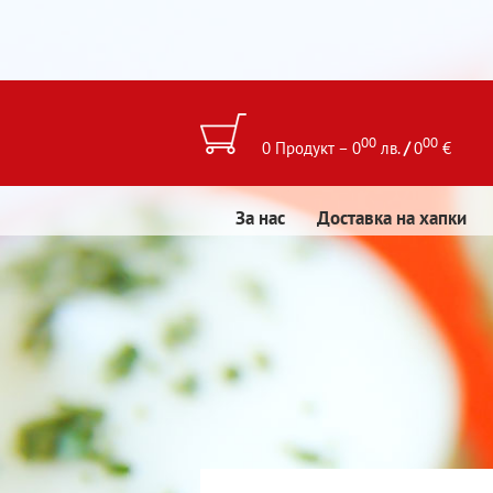
00
00
0 Продукт – 0
лв.
/
0
€
За нас
Доставка на хапки