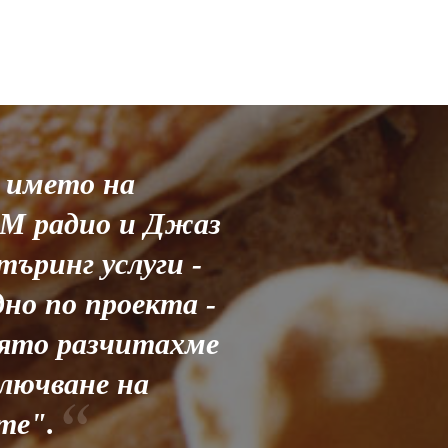
 името на
ФМ радио и Джаз
ъринг услуги -
но по проекта -
оято разчитахме
лючване на
те".