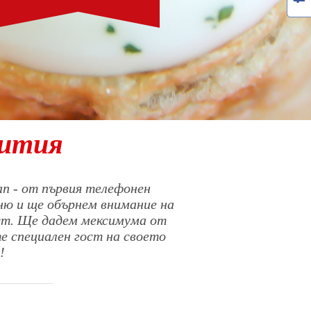
бития
п - от първия телефонен
ню и ще обърнем внимание на
ост. Ще дадем мексимума от
те специален гост на своето
!