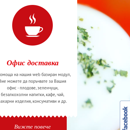
Офис доставка
помоща на нашия web базиран модул,
Вие можете да поръчвате за Вашия
офис - плодове, зеленчуци,
безалкохолни напитки, кафе, чай,
захарни изделия, консумативи и др.
Вижте повече