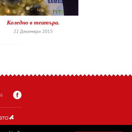
Коледно в театъра.
22 Декември 2015
56