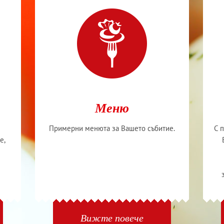
Меню
Примерни менюта за Вашето събитие.
С 
е,
Вижте повече