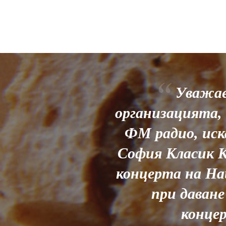
Уважае
организацията,
ФМ радио, иск
София Класик К
концерта на На
при даван
конце