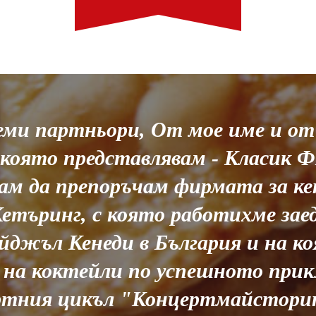
ми партньори, От мое име и от
 която представлявам - Класик 
ам да препоръчам фирмата за кет
етъринг, с която работихме заед
йджъл Кенеди в България и на к
е на коктейли по успешното прик
ртния цикъл "Концертмайстори