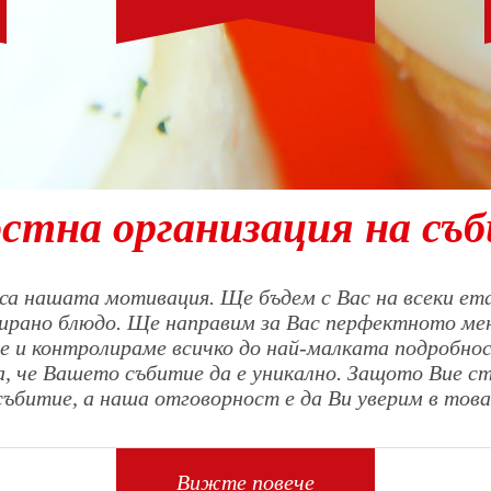
стна организация на съ
са нашата мотивация. Ще бъдем с Вас на всеки ета
вирано блюдо. Ще направим за Вас перфектното ме
е и контролираме всичко до най-малката подробн
ка, че Вашето събитие да е уникално. Защото Вие с
събитие, а наша отговорност е да Ви уверим в това
Вижте повече