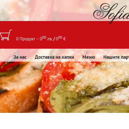
00
00
0 Продукт – 0
лв.
/
0
€
За нас
Доставка на хапки
Меню
Нашите пар