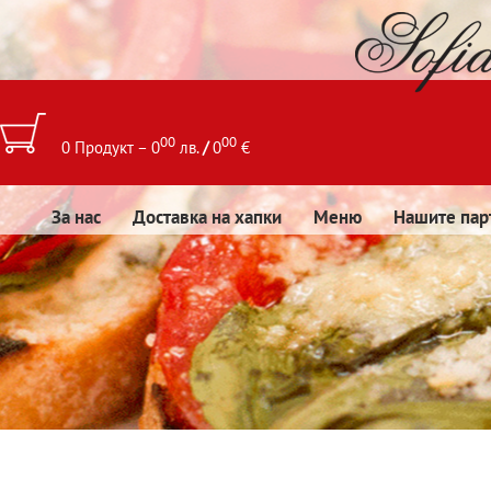
00
00
0 Продукт – 0
лв.
/
0
€
За нас
Доставка на хапки
Меню
Нашите пар