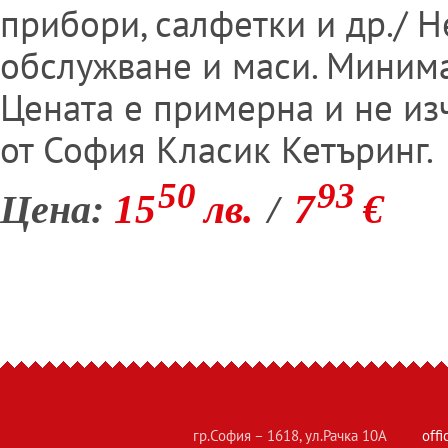
прибори, салфетки и др./ Н
обслужване и маси. Минима
Цената е примерна и не из
от София Класик Кетъринг.
50
93
15
лв.
7
€
Цена:
/
гр.София – 1618, ул.Рачка 10А
off