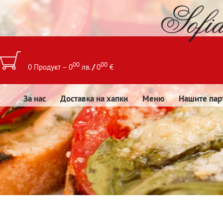
00
00
0 Продукт – 0
лв.
/
0
€
За нас
Доставка на хапки
Меню
Нашите пар