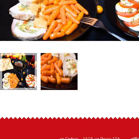
гр.София – 1618, ул.Рачка 10А
off